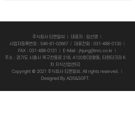
주식회사 티엔알씨
대표자 : 임선영
사업자등록번호 : 546-81-02667
대표전화 :
031-488-0130
FAX : 031-488-0131
E-Mail :
jhjung@tnrc.co.kr
주소 : 경기도 시흥시 옥구천동로 218, A120호(정왕동, 타원타크라 6
차 지식산업센터)
Copyright © 2021 주식회사 티엔알씨. All rights reserved.
Designed By
ADS&SOFT
.