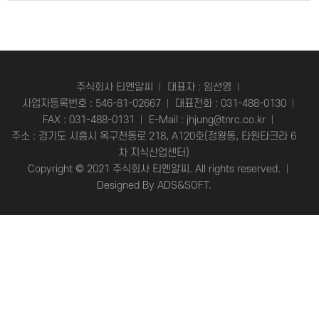
주식회사 티엔알씨
대표자 : 임선영
사업자등록번호 : 546-81-02667
대표전화 :
031-488-0130
FAX : 031-488-0131
E-Mail :
jhjung@tnrc.co.kr
주소 : 경기도 시흥시 옥구천동로 218, A120호(정왕동, 타원타크라 6
차 지식산업센터)
Copyright © 2021 주식회사 티엔알씨. All rights reserved.
Designed By
ADS&SOFT
.